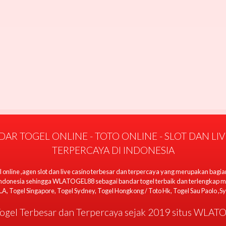
AR TOGEL ONLINE - TOTO ONLINE - SLOT DAN LI
TERPERCAYA DI INDONESIA
nline ,agen slot dan live casino terbesar dan terpercaya yang merupakan bagi
 Indonesia sehingga WLATOGEL88 sebagai bandar togel terbaik dan terlengkap 
WLA, Togel Singapore, Togel Sydney, Togel Hongkong / Toto Hk, Togel Sau Paolo ,S
ogel Terbesar dan Terpercaya sejak 2019 situs WLA