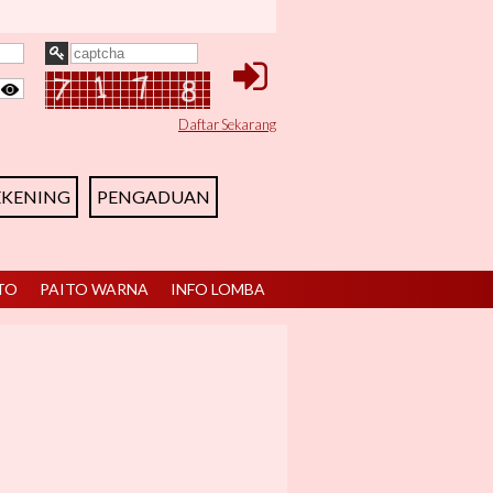
Daftar Sekarang
EKENING
PENGADUAN
TO
PAITO WARNA
INFO LOMBA