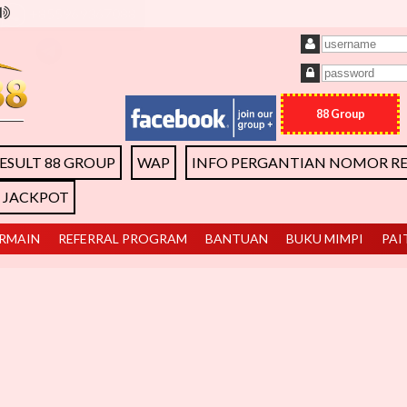
+855969367088
+855969367088
88 Group
RESULT 88 GROUP
WAP
INFO PERGANTIAN NOMOR R
 JACKPOT
ERMAIN
REFERRAL PROGRAM
BANTUAN
BUKU MIMPI
PAI