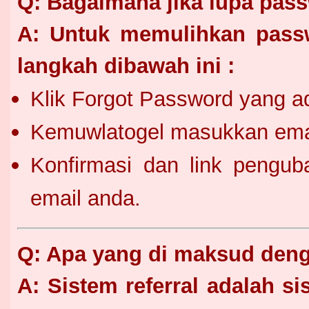
Q: Bagaimana jika lupa pas
A: Untuk memulihkan passw
langkah dibawah ini :
Klik Forgot Password yang ad
Kemuwlatogel masukkan ema
Konfirmasi dan link pengu
email anda.
Q: Apa yang di maksud denga
A: Sistem referral adalah s