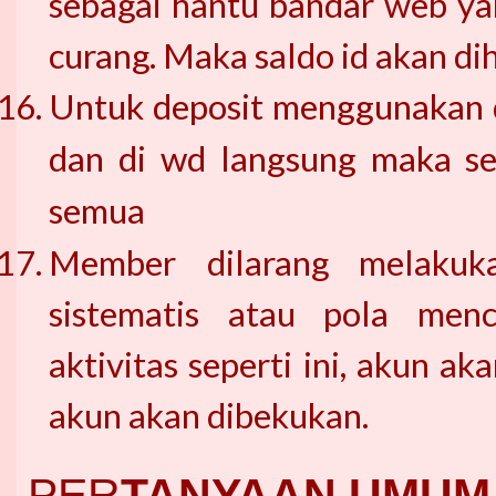
sebagai hantu bandar web y
curang. Maka saldo id akan d
Untuk deposit menggunakan q
dan di wd langsung maka s
semua
Member dilarang melakuka
sistematis atau pola menc
aktivitas seperti ini, akun ak
akun akan dibekukan.
PER
TANYAAN UMUM 