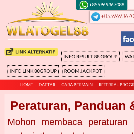
+855969367088
+8559693670
INFO RESULT 88 GROUP
WA
INFO LINK 88GROUP
ROOM JACKPOT
HOME
DAFTAR
CARA BERMAIN
REFERRAL PROG
Peraturan, Panduan
Mohon membaca peraturan di