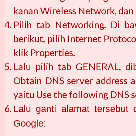
kanan Wireless Network, dan k
Pilih tab Networking. Di b
berikut, pilih Internet Proto
klik Properties.
Lalu pilih tab GENERAL, dib
Obtain DNS server address a
yaitu Use the following DNS s
Lalu ganti alamat tersebut
Google: