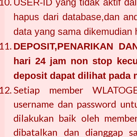
USER-ID yang tidak aktif da
hapus dari database,dan an
data yang sama dikemudian h
DEPOSIT,PENARIKAN DAN
hari 24 jam non stop kecu
deposit dapat dilihat pada
Setiap member WLATOGEL
username dan password untu
dilakukan baik oleh membe
dibatalkan dan dianggap sa