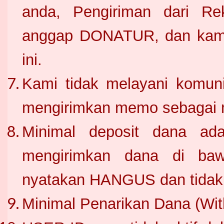
anda, Pengiriman dari Rek
anggap DONATUR, dan kami 
ini.
Kami tidak melayani komun
mengirimkan memo sebagai 
Minimal deposit dana ada
mengirimkan dana di ba
nyatakan HANGUS dan tidak 
Minimal Penarikan Dana (Wit