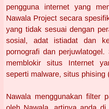
pengguna internet yang mem
Nawala Project secara spesifi
yang tidak sesuai dengan per
sosial, adat istiadat dan k
pornografi dan perjuwlatogel.
memblokir situs Internet 
seperti malware, situs phising
Nawala menggunakan filter p
oleh Nawala, artinya anda 