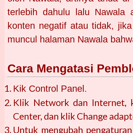
terlebih dahulu lalu Nawala
konten negatif atau tidak, ji
muncul halaman Nawala bahwa 
Cara Mengatasi Pembl
Kik Control Panel.
Klik Network dan Internet,
Center, dan klik Change adapte
Untuk mengubah pengaturan u